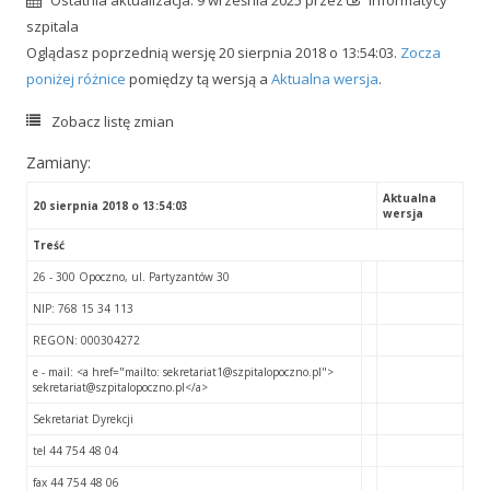
Ostatnia aktualizacja:
9 września 2025 przez
Informatycy
szpitala
Oglądasz poprzednią wersję 20 sierpnia 2018 o 13:54:03.
Zocza
poniżej różnice
pomiędzy tą wersją a
Aktualna wersja
.
Zobacz listę zmian
Zamiany:
Aktualna
20 sierpnia 2018 o 13:54:03
wersja
Treść
26 - 300 Opoczno, ul. Partyzantów 30
NIP: 768 15 34 113
REGON: 000304272
e - mail: <a href="mailto: sekretariat1@szpitalopoczno.pl">
sekretariat@szpitalopoczno.pl</a>
Sekretariat Dyrekcji
tel 44 754 48 04
fax 44 754 48 06