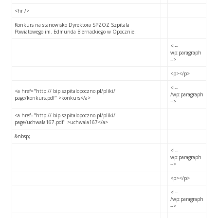
<hr />
Konkurs na stanowisko Dyrektora SPZOZ Szpitala
Powiatowego im. Edmunda Biernackiego w Opocznie.
<!--
wp:paragraph
-->
<p></p>
<!--
<a href="http:// bip.szpitalopoczno.pl/pliki/
/wp:paragraph
page/konkurs.pdf" >konkurs</a>
-->
<a href="http:// bip.szpitalopoczno.pl/pliki/
page/uchwala167.pdf" >uchwala167</a>
&nbsp;
<!--
wp:paragraph
-->
<p></p>
<!--
/wp:paragraph
-->