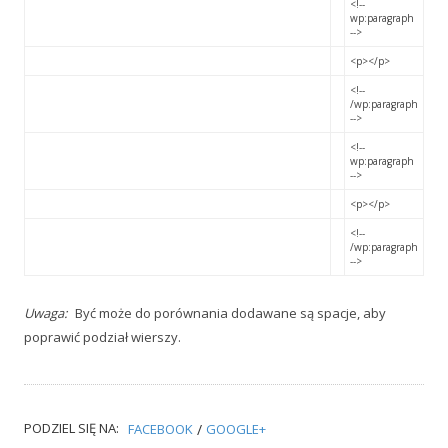
<!--
wp:paragraph
-->
<p></p>
<!--
/wp:paragraph
-->
<!--
wp:paragraph
-->
<p></p>
<!--
/wp:paragraph
-->
Uwaga:
Być może do porównania dodawane są spacje, aby
poprawić podział wierszy.
PODZIEL SIĘ NA:
/
FACEBOOK
GOOGLE+